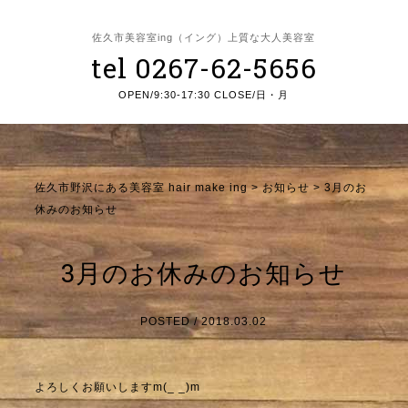
佐久市美容室ing（イング）上質な大人美容室
tel 0267-62-5656
OPEN/9:30-17:30 CLOSE/日・月
佐久市野沢にある美容室 hair make ing
>
お知らせ
>
3月のお
休みのお知らせ
3月のお休みのお知らせ
POSTED / 2018.03.02
よろしくお願いしますm(_ _)m