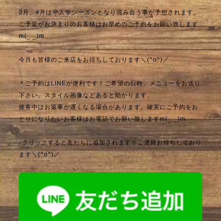
3月、4月は卒入学シーズンとなり混み合う事が予想されます。
ご予定がお決まりのお客様はお早めのご予約をお願い致します
m(_ _)m
今月も皆様のご来店をお待ちしております＼(^o^)／
＊ご予約はLINEが便利です！ご希望の日時、メニューをお送り
下さい。スタイル画像などあると助かります。
接客中はお返事が遅くなる場合があります。確実にご予約をお
とりになりたいお客様はお電話でお願い致しますm(_ _)m
↓クリックすると友だちに追加されます☆ご連絡お待ちしており
ます＼(^o^)／